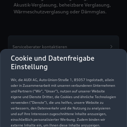
Akustik-Verglasung, beheizbare Verglasung,
Wärmeschutzverglasung oder Dämmglas.
Serviceberater kontaktieren
Cookie und Datenfreigabe
Einstellung
Servicetermin vereinbaren
Wir, die AUDI AG, Auto-Union-Straße 1, 85057 Ingolstadt, allein
oder in Zusammenarbeit mit unseren verbundenen Unternehmen
und Partnern ("Wir", "Unser"), nutzen auf unserer Website
eigene und Dienste Dritter, die Cookies und ähnliche Technologien
verwenden ("Dienste"), die uns helfen, unsere Website zu
Autohaus Osterwieck
verbessern, den Datenverkehr und die Nutzung zu analysieren
und auf Ihre Interessen zugeschnittene Inhalte anzuzeigen,
GmbH
einschließlich personalisierter Werbung. Zudem binden wir
externe Inhalte ein, um Ihnen diese Inhalte anzuzeigen.