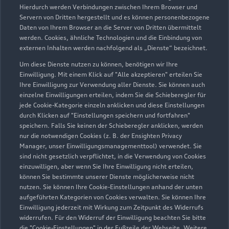
Servicepartner
e-tron
Hierdurch werden Verbindungen zwischen Ihrem Browser und
Servern von Dritten hergestellt und es können personenbezogene
Daten von Ihrem Browser an die Server von Dritten übermittelt
werden. Cookies, ähnliche Technologien und die Einbindung von
externen Inhalten werden nachfolgend als „Dienste“ bezeichnet.
Um diese Dienste nutzen zu können, benötigen wir Ihre
Einwilligung. Mit einem Klick auf "Alle akzeptieren" erteilen Sie
Ihre Einwilligung zur Verwendung aller Dienste. Sie können auch
einzelne Einwilligungen erteilen, indem Sie die Schieberegler für
jede Cookie-Kategorie einzeln anklicken und diese Einstellungen
durch Klicken auf "Einstellungen speichern und fortfahren"
speichern. Falls Sie keinen der Schieberegler anklicken, werden
nur die notwendigen Cookies (z. B. der Ensighten Privacy
Manager, unser Einwilligungsmanagementtool) verwendet. Sie
sind nicht gesetzlich verpflichtet, in die Verwendung von Cookies
Lüttgenröder Straße 1
einzuwilligen, aber wenn Sie Ihre Einwilligung nicht erteilen,
38835 Osterwieck
können Sie bestimmte unserer Dienste möglicherweise nicht
nutzen. Sie können Ihre Cookie-Einstellungen anhand der unten
aufgeführten Kategorien von Cookies verwalten. Sie können Ihre
039421 6140
Einwilligung jederzeit mit Wirkung zum Zeitpunkt des Widerrufs
widerrufen. Für den Widerruf der Einwilligung beachten Sie bitte
info@autohaus-osterwieck.de
die "Cookie-Einstellungen" in der Fußzeile der Webseite. Weitere