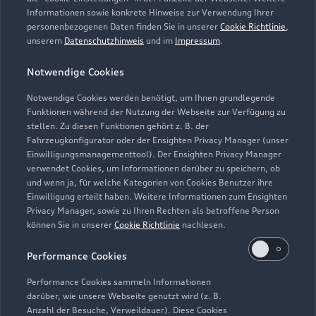
Informationen sowie konkrete Hinweise zur Verwendung Ihrer
personenbezogenen Daten finden Sie in unserer
Cookie Richtlinie
,
Kontaktdaten herunterladen
unserem
Datenschutzhinweis
und im
Impressum
.
Notwendige Cookies
Öffnungszeiten
Notwendige Cookies werden benötigt, um Ihnen grundlegende
Funktionen während der Nutzung der Webseite zur Verfügung zu
stellen. Zu diesen Funktionen gehört z. B. der
Fahrzeugkonfigurator oder der Ensighten Privacy Manager (unser
Service
Einwilligungsmanagementtool). Der Ensighten Privacy Manager
Geschlossen
,
öffnet am
Montag 06:00
verwendet Cookies, um Informationen darüber zu speichern, ob
und wenn ja, für welche Kategorien von Cookies Benutzer ihre
Einwilligung erteilt haben. Weitere Informationen zum Ensighten
Teile- & Zubehörverkauf
Privacy Manager, sowie zu Ihren Rechten als betroffene Person
Geschlossen
,
öffnet am
Montag 06:00
können Sie in unserer
Cookie Richtlinie
nachlesen.
Performance Cookies
Performance Cookies sammeln Informationen
darüber, wie unsere Webseite genutzt wird (z. B.
Anzahl der Besuche, Verweildauer). Diese Cookies