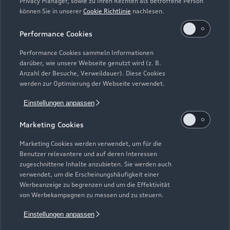
Privacy Manager, sowie zu Ihren Rechten als betroffene Person
können Sie in unserer
Cookie Richtlinie
nachlesen.
Performance Cookies
Performance Cookies sammeln Informationen
darüber, wie unsere Webseite genutzt wird (z. B.
Anzahl der Besuche, Verweildauer). Diese Cookies
Zur Inspektion
werden zur Optimierung der Webseite verwendet.
Einstellungen anpassen
Zurück nach oben
Marketing Cookies
Marketing Cookies werden verwendet, um für die
Modelle
Benutzer relevantere und auf deren Interessen
zugeschnittene Inhalte anzubieten. Sie werden auch
verwendet, um die Erscheinungshäufigkeit einer
Kaufen & leasen
Alle Modelle
Werbeanzeige zu begrenzen und um die Effektivität
von Werbekampagnen zu messen und zu steuern.
Modelle vergleichen
Service & Zubehör
Neuwagensuche
Einstellungen anpassen
Elektromodelle
Gebrauchtwagensuche