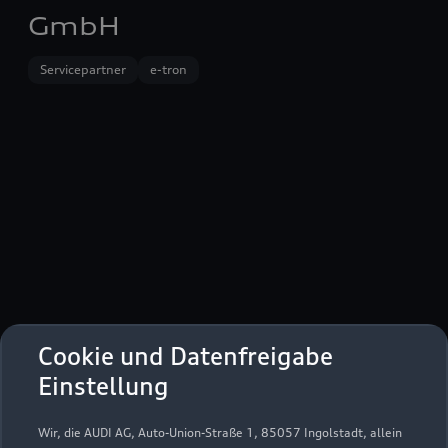
GmbH
Servicepartner
e-tron
Cookie und Datenfreigabe
Lüttgenröder Straße 1
Einstellung
38835 Osterwieck
Wir, die AUDI AG, Auto-Union-Straße 1, 85057 Ingolstadt, allein