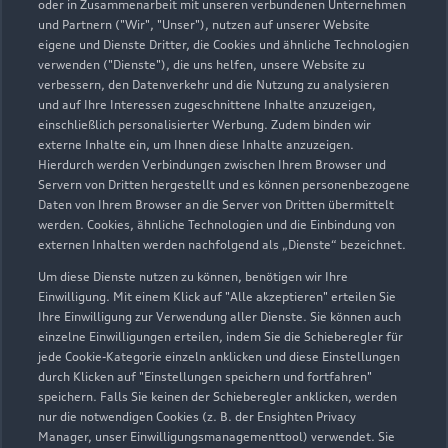
039421 6140
oder in Zusammenarbeit mit unseren verbundenen Unternehmen
und Partnern ("Wir", "Unser"), nutzen auf unserer Website
eigene und Dienste Dritter, die Cookies und ähnliche Technologien
info@autohaus-osterwieck.de
verwenden ("Dienste"), die uns helfen, unsere Website zu
verbessern, den Datenverkehr und die Nutzung zu analysieren
Kontaktdaten herunterladen
und auf Ihre Interessen zugeschnittene Inhalte anzuzeigen,
einschließlich personalisierter Werbung. Zudem binden wir
externe Inhalte ein, um Ihnen diese Inhalte anzuzeigen.
Hierdurch werden Verbindungen zwischen Ihrem Browser und
Servern von Dritten hergestellt und es können personenbezogene
Öffnungszeiten
Daten von Ihrem Browser an die Server von Dritten übermittelt
werden. Cookies, ähnliche Technologien und die Einbindung von
externen Inhalten werden nachfolgend als „Dienste“ bezeichnet.
Service
Um diese Dienste nutzen zu können, benötigen wir Ihre
Geöffnet bis
22:00
Einwilligung. Mit einem Klick auf "Alle akzeptieren" erteilen Sie
Ihre Einwilligung zur Verwendung aller Dienste. Sie können auch
einzelne Einwilligungen erteilen, indem Sie die Schieberegler für
Teile- & Zubehörverkauf
jede Cookie-Kategorie einzeln anklicken und diese Einstellungen
Geöffnet bis
22:00
durch Klicken auf "Einstellungen speichern und fortfahren"
speichern. Falls Sie keinen der Schieberegler anklicken, werden
nur die notwendigen Cookies (z. B. der Ensighten Privacy
Manager, unser Einwilligungsmanagementtool) verwendet. Sie